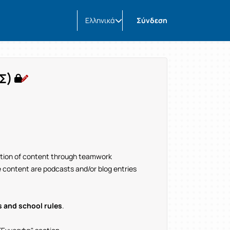
Ελληνικά
Σύνδεση
Σ)
eation of content through teamwork
he content are podcasts and/or blog entries
s and school rules
.