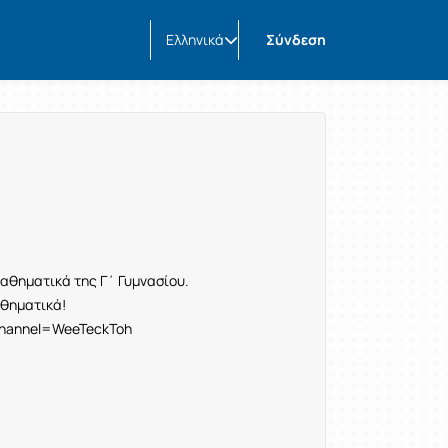
Ελληνικά
Σύνδεση
μαθηματικά της Γ΄ Γυμνασίου.
μαθηματικά!
hannel=WeeTeckToh