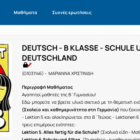
Μαθήματα
Συχνές ερωτήσεις
DEUTSCH - B KLASSE - SCHULE 
DEUTSCHLAND
(G1031146) - ΜΑΡΙΑΝΝΑ ΧΡΙΣΤΙΝΙΔΗ
Περιγραφή Μαθήματος
Αγαπητοί μαθητές της Β΄Γυμνασίου!
Εδώ μπορείτε να βρείτε υλικό σχετικό με τη θεματική ε
(Σχολείο και καθημερινότητα στη Γερμανία)
που ξεκινά
- Lektion 5 και ολοκληρώνεται στο Β΄Τεύχος - Lektionen 
τρεις επιμέρους ενότητες:
Lektion 5. Alles fertig für die Schule?
(Σχολικά είδη - Μα
Lektion 6.Schule und Alltag.
(Το σχολείο - η καθημερινότ