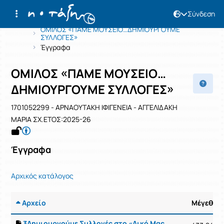
Σύνδεση
Μάθημα : ΟΜΙΛΟΣ «ΠΑΜΕ ΜΟΥΣΕΙΟ…
Κωδικός : 1701052299
Αρχική Σελίδα
ΟΜΙΛΟΣ «ΠΑΜΕ ΜΟΥΣΕΙΟ…ΔΗΜΙΟΥΡΓΟΥΜΕ
ΣΥΛΛΟΓΕΣ»
Έγγραφα
ΟΜΙΛΟΣ «ΠΑΜΕ ΜΟΥΣΕΙΟ…
ΔΗΜΙΟΥΡΓΟΥΜΕ ΣΥΛΛΟΓΕΣ»
1701052299 - ΑΡΝΑΟΥΤΑΚΗ ΙΦΙΓΕΝΕΙΑ - ΑΓΓΕΛΙΔΑΚΗ
ΜΑΡΙΑ ΣΧ.ΕΤΟΣ:2025-26
Έγγραφα
Αρχικός κατάλογος
Αρχείο
Μέγεθος
3Δημιουργούμε Συλλογές στο «Δικό Μας Μουσείο».pdf