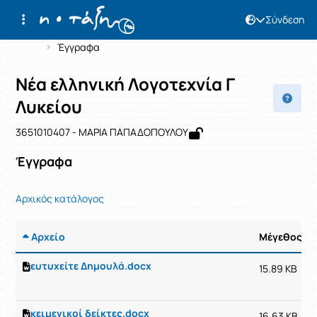
Σύνδεση
Μάθημα : Nέα ελληνική Λογοτεχνία Γ 
Κωδικός : 3651010407
Αρχική Σελίδα
Nέα ελληνική Λογοτεχνία Γ Λυκείου
Έγγραφα
Nέα ελληνική Λογοτεχνία Γ
Λυκείου
3651010407 - ΜΑΡΙΑ ΠΑΠΑΔΟΠΟΥΛΟΥ
Έγγραφα
Αρχικός κατάλογος
Αρχείο
Μέγεθος
ευτυχείτε Δημουλά.docx
15.89 KB
κειμενικοί δείκτες.docx
16.63 KB