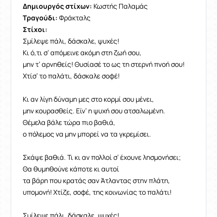
Δημιουργός στίχων:
Κωστής Παλαμάς
Τραγούδι:
Φράκταλς
Στίχοι:
Σμίλεψε πάλι, δάσκαλε, ψυχές!
Κι ό,τι σ’ απόμεινε ακόμη στη ζωή σου,
μην τ’ αρνηθείς! Θυσίασέ το ως τη στερνή πνοή σου!
Χτίσ’ το παλάτι, δάσκαλε σοφέ!
Κι αν λίγη δύναμη μες στο κορμί σου μένει,
μην κουρασθείς. Είν’ η ψυχή σου ατσαλωμένη.
Θέμελα βάλε τώρα πιο βαθιά,
ο πόλεμος να μην μπορεί να τα γκρεμίσει.
Σκάψε βαθιά. Τι κι αν πολλοί σ’ έχουνε λησμονήσει;
Θα θυμηθούνε κάποτε κι αυτοί
τα βάρη που κρατάς σαν Άτλαντας στην πλάτη,
υπομονή! Χτίζε, σοφέ, της κοινωνίας το παλάτι!
Σμίλεψε πάλι, δάσκαλε, ψυχές!