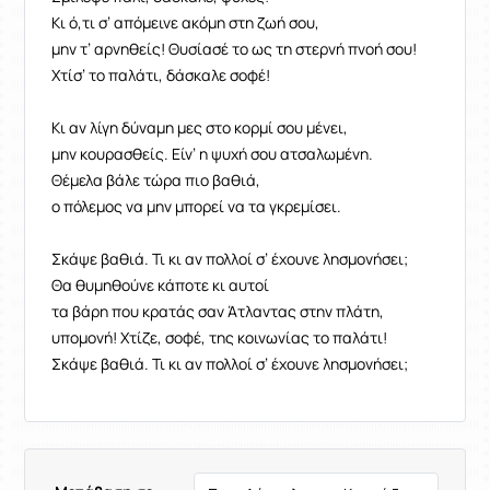
Κι ό,τι σ’ απόμεινε ακόμη στη ζωή σου,
μην τ’ αρνηθείς! Θυσίασέ το ως τη στερνή πνοή σου!
Χτίσ’ το παλάτι, δάσκαλε σοφέ!
Κι αν λίγη δύναμη μες στο κορμί σου μένει,
μην κουρασθείς. Είν’ η ψυχή σου ατσαλωμένη.
Θέμελα βάλε τώρα πιο βαθιά,
ο πόλεμος να μην μπορεί να τα γκρεμίσει.
Σκάψε βαθιά. Τι κι αν πολλοί σ’ έχουνε λησμονήσει;
Θα θυμηθούνε κάποτε κι αυτοί
τα βάρη που κρατάς σαν Άτλαντας στην πλάτη,
υπομονή! Χτίζε, σοφέ, της κοινωνίας το παλάτι!
Σκάψε βαθιά. Τι κι αν πολλοί σ’ έχουνε λησμονήσει;