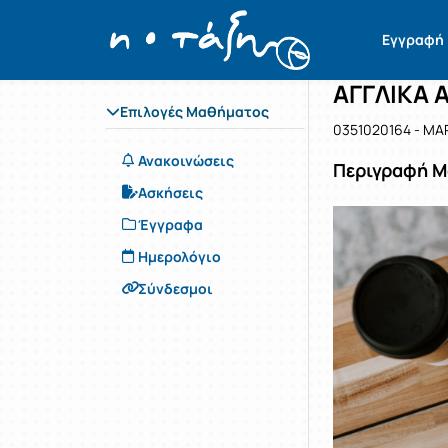
Μάθημα : Α
Κωδικός :
Αρχική Σελίδα
Εγγραφή
ΑΓΓΛΙΚΑ Α
Επιλογές Μαθήματος
0351020164 - ΜΑ
Ανακοινώσεις
Περιγραφή 
Ασκήσεις
Έγγραφα
Ημερολόγιο
Σύνδεσμοι