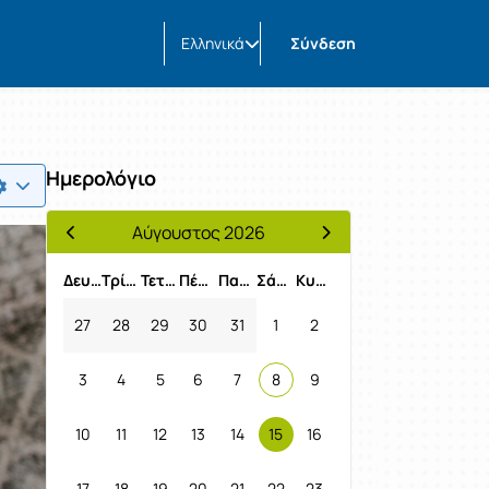
Ελληνικά
Σύνδεση
Ημερολόγιο
Αύγουστος 2026
Προηγούμενος Μήνας
Επόμενος Μήνας
Δευτέρα
Τρίτη
Τετάρτη
Πέμπτη
Παρασκευή
Σάββατο
Κυριακή
27
28
29
30
31
1
2
3
4
5
6
7
8
9
10
11
12
13
14
15
16
17
18
19
20
21
22
23