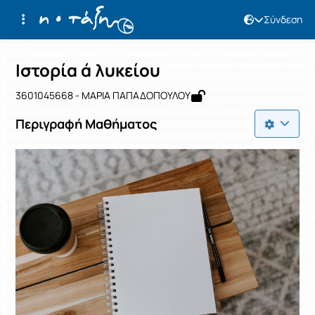
Σύνδεση
Μάθημα : Ιστορία ά λυκείου
Κωδικός : 3601045668
Αρχική Σελίδα
Ιστορία ά λυκείου
Ιστορία ά λυκείου
3601045668 - ΜΑΡΙΑ ΠΑΠΑΔΟΠΟΥΛΟΥ
Περιγραφή Μαθήματος