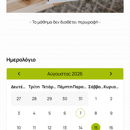
- Το μάθημα δεν διαθέτει περιγραφή -
Ημερολόγιο
Αύγουστος 2026
Προηγούμενος Μήνας
Επόμενος 
Δευτέρα
Τρίτη
Τετάρτη
Πέμπτη
Παρασκευή
Σάββατο
Κυριακή
27
28
29
30
31
1
2
3
4
5
6
7
8
9
10
11
12
13
14
15
16