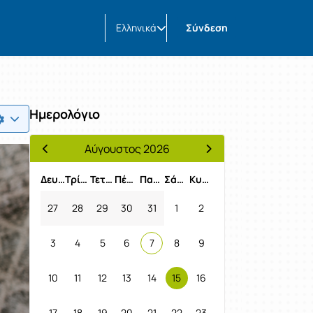
Ελληνικά
Σύνδεση
Ημερολόγιο
Αύγουστος 2026
Προηγούμενος Μήνας
Επόμενος Μήνας
Δευτέρα
Τρίτη
Τετάρτη
Πέμπτη
Παρασκευή
Σάββατο
Κυριακή
27
28
29
30
31
1
2
3
4
5
6
7
8
9
10
11
12
13
14
15
16
17
18
19
20
21
22
23