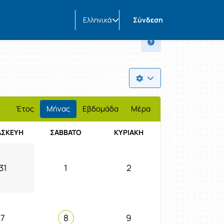
Ελληνικά
Σύνδεση
Έτος
Μήνας
Εβδομάδα
Μέρα
ΑΣΚΕΥΉ
ΣΆΒΒΑΤΟ
ΚΥΡΙΑΚΉ
31
1
2
7
8
9