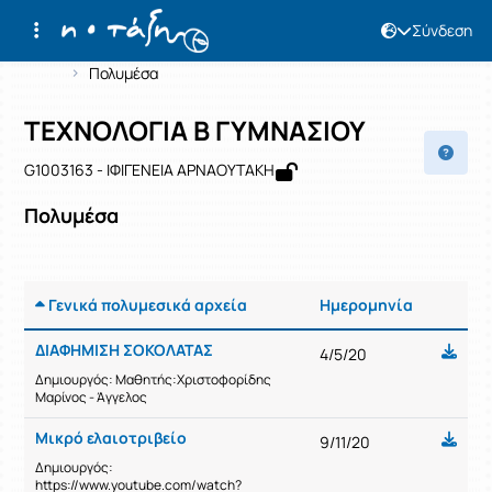
Σύνδεση
Μάθημα : ΤΕΧΝΟΛΟΓΙΑ Β ΓΥΜΝΑΣΙΟΥ
Κωδικός : G1003163
Αρχική Σελίδα
ΤΕΧΝΟΛΟΓΙΑ Β ΓΥΜΝΑΣΙΟΥ
Πολυμέσα
ΤΕΧΝΟΛΟΓΙΑ Β ΓΥΜΝΑΣΙΟΥ
G1003163 - ΙΦΙΓΕΝΕΙΑ ΑΡΝΑΟΥΤΑΚΗ
Πολυμέσα
Γενικά πολυμεσικά αρχεία
Ημερομηνία
Ρυθμίσε
ΔΙΑΦΗΜΙΣΗ ΣΟΚΟΛΑΤΑΣ
4/5/20
Δημιουργός: Μαθητής:Χριστοφορίδης
Μαρίνος - Άγγελος
Μικρό ελαιοτριβείο
9/11/20
Δημιουργός:
https://www.youtube.com/watch?