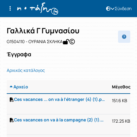
Σύνδεση
Μάθημα : Γαλλικά Γ Γυμνασίου
Κωδικός : G1504110
Αρχική Σελίδα
Γαλλικά Γ Γυμνασίου
Έγγραφα
Γαλλικά Γ Γυμνασίου
G1504110 - ΟΥΡΑΝΙΑ ΣΚΛΗΚΑ
Έγγραφα
Αρχικός κατάλογος
Αρχείο
Μέγεθος
Ces vacances ... on va à l'étranger (4) (1).pdf
151.6 KB
Ces vacances on va à la campagne (2) (1).pdf
172.25 KB