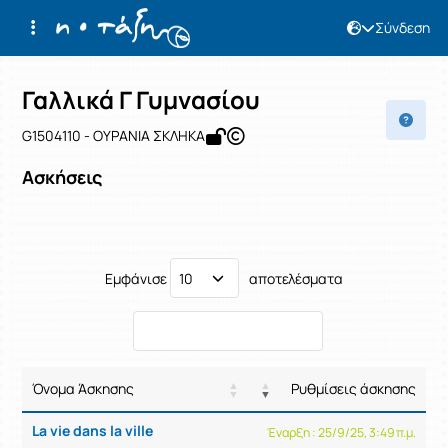
Σύνδεση
Μάθημα : Γαλλικά Γ Γυμνασίου
Κωδικός : G1504110
Αρχική Σελίδα
Γαλλικά Γ Γυμνασίου
Ασκήσεις
Γαλλικά Γ Γυμνασίου
G1504110 - ΟΥΡΑΝΙΑ ΣΚΛΗΚΑ
Ασκήσεις
Εμφάνισε
αποτελέσματα
Όνομα Άσκησης
Ρυθμίσεις άσκησης
Ρυθμ
La vie dans la ville
Έναρξη : 25/9/25, 3:49 π.μ.